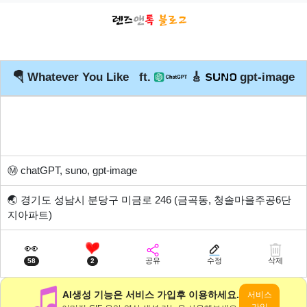
🪂 Whatever You Like ft.
🎸
gpt-image
Ⓜ️
chatGPT, suno, gpt-image
🌏
경기도 성남시 분당구 미금로 246 (금곡동, 청솔마을주공6단
지아파트)
👀
공유
수정
삭제
58
2
AI생성 기능은 서비스 가입후 이용하세요.
서비스