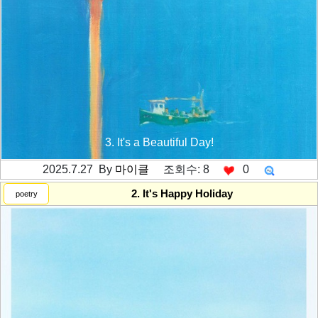
3. It's a Beautiful Day!
2025.7.27 By
마이클
조회수: 8
0
---------공백----------
2. It's Happy Holiday
poetry