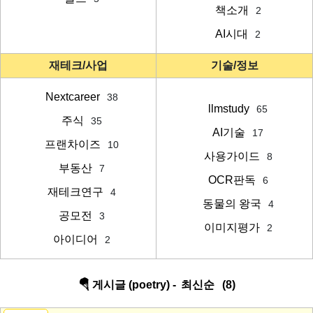
책소개
2
AI시대
2
재테크/사업
기술/정보
Nextcareer
38
llmstudy
65
주식
35
AI기술
17
프랜차이즈
10
사용가이드
8
부동산
7
OCR판독
6
재테크연구
4
동물의 왕국
4
공모전
3
이미지평가
2
아이디어
2
🪂 게시글 (poetry) -
최신순
(8)