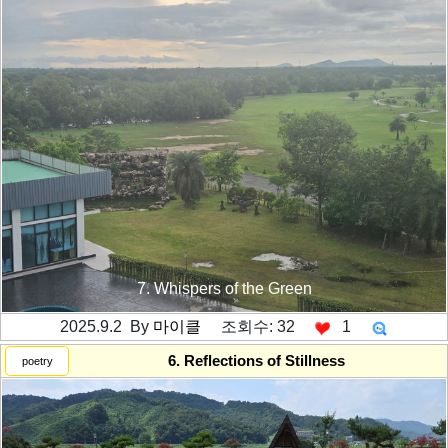
7. Whispers of the Green
2025.9.2 By
마이클
조회수: 32
1
---------공백----------
6. Reflections of Stillness
poetry