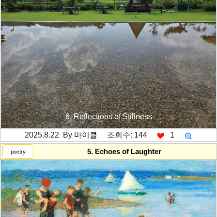
6. Reflections of Stillness
2025.8.22 By
마이클
조회수: 144
1
---------공백----------
5. Echoes of Laughter
poetry