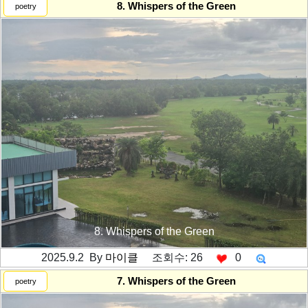
8. Whispers of the Green
poetry
8. Whispers of the Green
2025.9.2 By
마이클
조회수: 26
0
---------공백----------
7. Whispers of the Green
poetry