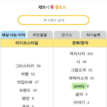
세상 사는 이야
AI모델별
연구소
AI기술톡
기
라이프스타일
문화/창작
역지사지
201
시
46
그리스터키
89
그림소개
32
여행
52
캐릭터소개
31
맛집리뷰
27
poetry
8
브랜드
10
음악
3
명언
8
이야기
2
골프
5