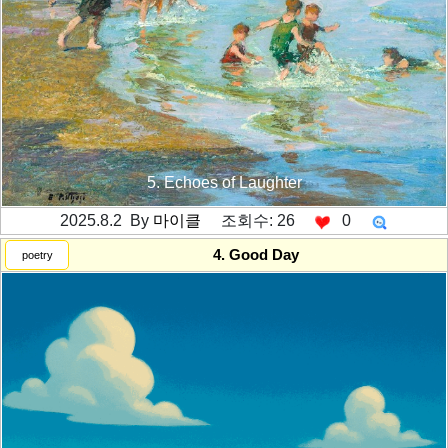
5. Echoes of Laughter
2025.8.2 By
마이클
조회수: 26
0
---------공백----------
4. Good Day
poetry