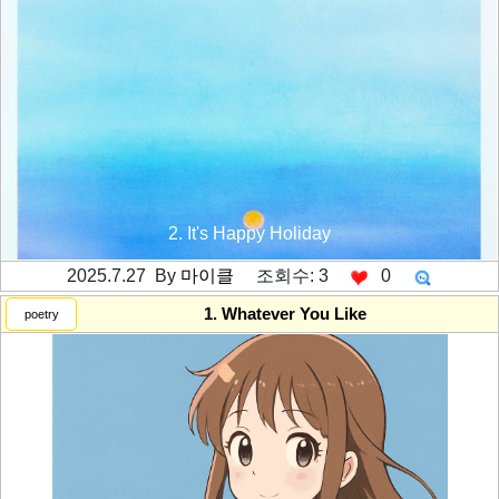
2. It's Happy Holiday
2025.7.27 By
마이클
조회수: 3
0
---------공백----------
1. Whatever You Like
poetry