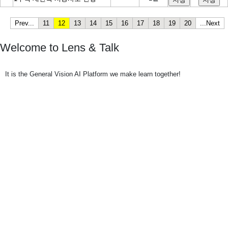
Prev...
11
12
13
14
15
16
17
18
19
20
...Next
Welcome to Lens & Talk
It is the General Vision AI Platform we make learn together!