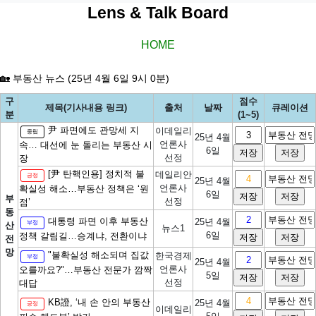
Lens & Talk Board
HOME
🏡 부동산 뉴스 (25년 4월 6일 9시 0분)
구
점수
제목(기사내용 링크)
출처
날짜
큐레이션
분
(1~5)
尹 파면에도 관망세 지
이데일리
중립
25년 4월
언론사
속… 대선에 눈 돌리는 부동산 시
6일
선정
장
[尹 탄핵인용] 정치적 불
데일리안
긍정
25년 4월
언론사
확실성 해소…부동산 정책은 ‘원
6일
부
선정
점’
동
대통령 파면 이후 부동산
25년 4월
부정
산
뉴스1
6일
정책 갈림길…승계냐, 전환이냐
전
망
"불확실성 해소되며 집값
한국경제
부정
25년 4월
언론사
오를까요?"…부동산 전문가 깜짝
5일
선정
대답
KB證, ‘내 손 안의 부동산
25년 4월
긍정
이데일리