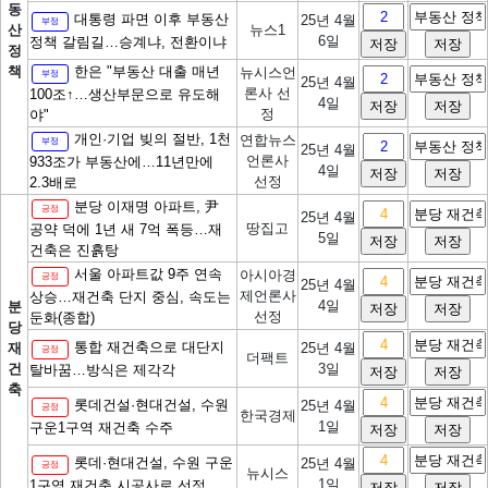
동
대통령 파면 이후 부동산
25년 4월
부정
산
뉴스1
6일
정책 갈림길…승계냐, 전환이냐
정
책
한은 "부동산 대출 매년
뉴시스언
부정
25년 4월
론사 선
100조↑…생산부문으로 유도해
4일
정
야"
개인·기업 빚의 절반, 1천
연합뉴스
부정
25년 4월
언론사
933조가 부동산에…11년만에
4일
선정
2.3배로
분당 이재명 아파트, 尹
긍정
25년 4월
땅집고
공약 덕에 1년 새 7억 폭등…재
5일
건축은 진흙탕
서울 아파트값 9주 연속
아시아경
긍정
25년 4월
제언론사
상승…재건축 단지 중심, 속도는
4일
분
선정
둔화(종합)
당
통합 재건축으로 대단지
재
25년 4월
긍정
더팩트
건
3일
탈바꿈…방식은 제각각
축
롯데건설·현대건설, 수원
25년 4월
긍정
한국경제
1일
구운1구역 재건축 수주
롯데·현대건설, 수원 구운
25년 4월
긍정
뉴시스
1일
1구역 재건축 시공사로 선정