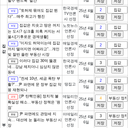
5일
필수 핸드북’ 발간
한국경제
"토허제 묶여도 집값 뛴
25년 4월
부정
TV언론
6일
다"…매주 최고가 행진
사 선정
집값은 치솟고 땅은 꺼지
노컷뉴스
부정
25년 4월
언론사
는 도시? 싱크홀 의혹 커지는 서
6일
선정
울시[기후로운 경제생활]
“이자도 허덕이는데 집값
매일경제
부정
25년 4월
집
언론사
까지 떨어지면 어쩌라고”…개인
6일
값
선정
빚 절반 쏠린 부동산 시장
이러다 집값 30억 뚫겠
한국경제
중립
25년 4월
언론사
네…강남 제치더니 심상치 않은
5일
선정
동네
"전세 10년, 세금 폭탄 부
부정
25년 4월
땅집고
활?"…尹 파면에 문 정부 집값 악
5일
몽 재현되나
[尹 탄핵인용] 정치적 불
데일리안
긍정
25년 4월
언론사
확실성 해소…부동산 정책은 ‘원
6일
선정
점’
尹 파면에도 관망세 지
이데일리
중립
25년 4월
언론사
속… 대선에 눈 돌리는 부동산 시
6일
부
선정
장