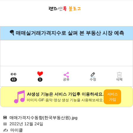
🪂 매매실거래가격지수로 살펴 본 부동산 시장 예측
👀
공유
수정
삭제
63
1
AI생성 기능은 서비스 가입후 이용하세요.
서비스
가입
이미지·GIF·음악·영상 생성 기능을 사용해보세요.
💾
매매가격지수동향(한국부동산원).jpg
📅 2022년 12월 24일
✍️
마이클