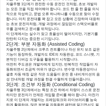
자율주행 1단계가 완전한 수동 운전인 것처럼, 초보 개발자
는 모든 것을 직접 제어해야 합니다. 코드 한 줄 한 줄을 의식
적으로 작성하고, 문법 오류 하나하나를 수동으로 찾아 수정
합니다. 마치 운전대를 꽉 잡고 모든 상황에 긴장하며 대응하
는 초보 운전자처럼, 개발 과정에서 끊임없이 스택오버플로
우를 검색하고 문서를 뒤적입니다.
이 단계에서는 실수가 잦고 효율성이 떨어지지만, 기본기를 
탄탄히 다지는 중요한 시기입니다.
2단계: 부분 자동화 (Assisted Coding)
자율주행 2단계에서 크루즈 컨트롤이나 차선 유지 보조 같은 
기능이 등장하듯, 개발자도 IDE의 자동완성, 코드 스니펫, 기
본적인 디버깅 도구들을 활용하기 시작합니다.
여전히 주도권은 개발자에게 있지만, 반복적인 작업들이 자
동화되면서 조금씩 여유가 생깁니다. 변수명 자동완성이나 
괄호 자동 매칭 같은 작은 도움들이 운전 중 내비게이션의 음
성 안내처럼 개발 과정을 한결 수월하게 만들어줍니다.
3단계: 조건부 자동화 (Conditional Coding)
자율주행 3단계에서는 특정 조건 하에서 차량이 스스로 운전
하지만 운전자가 언제든 개입할 준비를 해야 합니다. 마찬가
지로 이 단계의 개발자는 프레임워크와 라이브러리를 능숙
하게 활용하여, 많은 부분을 자동화된 패턴에 맡기면서도 필