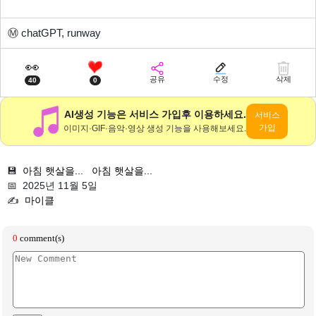
Ⓜ️
chatGPT, runway
👀
공유
수정
삭제
40
0
AI생성 기능은 서비스 가입후 이용하세요.
서비스
가입
이미지·GIF·음악·영상 생성 기능을 사용해보세요.
💾
아침 햇살을...
아침 햇살을...
📅 2025년 11월 5일
✍️
마이클