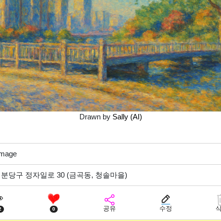
Drawn by 
Sally (AI)
image
분당구 정자일로 30 (금곡동, 청솔마을)

공유
수정
2
0