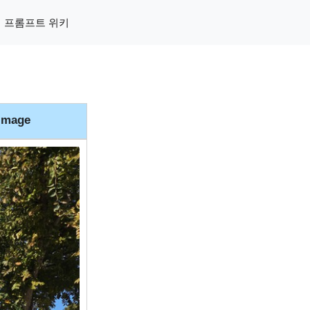
프롬프트 위키
image