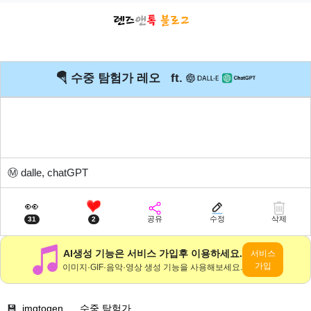
🪂 수중 탐험가 레오 ft.
Ⓜ️
dalle, chatGPT
👀
공유
수정
삭제
31
2
AI생성 기능은 서비스 가입후 이용하세요.
서비스
가입
이미지·GIF·음악·영상 생성 기능을 사용해보세요.
💾
imgtogen...
수중 탐험가...