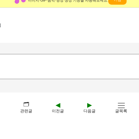
이미지·GIF·음악·영상 생성 기능을 사용해보세요.
일
🗂️
◀
▶
터
관련글
이전글
다음글
글목록