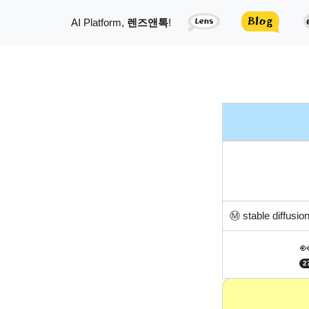
AI Platform,
렌즈앤톡
!
Ⓜ️
stable diffusi

2