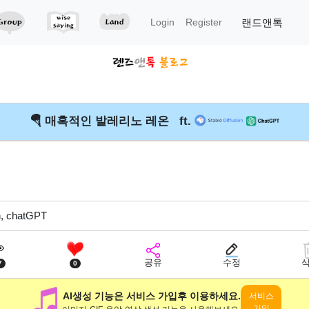
랜드앤톡
Login
Register
🪂 매혹적인 발레리노 레온 ft.
on, chatGPT

공유
수정
7
0
AI생성 기능은 서비스 가입후 이용하세요.
서비스
가입