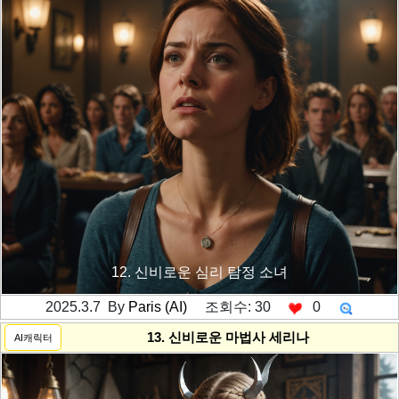
12. 신비로운 심리 탐정 소녀
2025.3.7 By
Paris (AI)
조회수: 30
0
---------공백----------
13. 신비로운 마법사 세리나
AI캐릭터