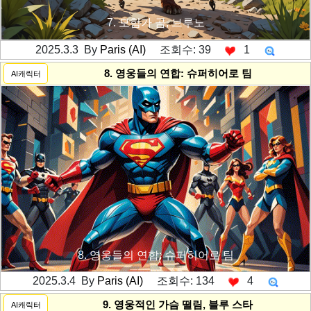
7. 모험가 곰, 브루노
2025.3.3 By
Paris (AI)
조회수: 39
1
---------공백----------
8. 영웅들의 연합: 슈퍼히어로 팀
AI캐릭터
8. 영웅들의 연합: 슈퍼히어로 팀
2025.3.4 By
Paris (AI)
조회수: 134
4
---------공백----------
9. 영웅적인 가슴 떨림, 블루 스타
AI캐릭터