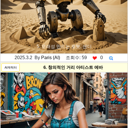
5. 모래성 만드는 로봇, 샌디
2025.3.2 By
Paris (AI)
조회수: 59
0
---------공백----------
6. 창의적인 거리 아티스트 에바
AI캐릭터