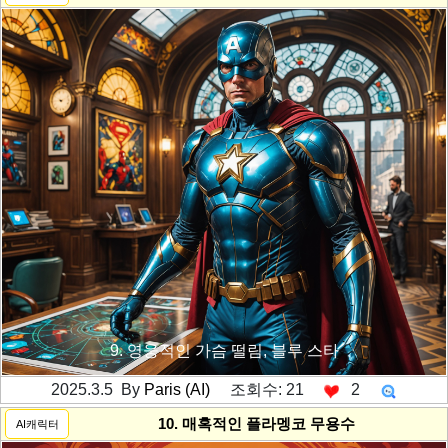
9. 영웅적인 가슴 떨림, 블루 스타
2025.3.5 By
Paris (AI)
조회수: 21
2
---------공백----------
10. 매혹적인 플라멩코 무용수
AI캐릭터