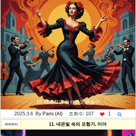
10. 매혹적인 플라멩코 무용수
2025.3.6 By
Paris (AI)
조회수: 107
1
---------공백----------
11. 네온빛 속의 모험가, 미아
AI캐릭터