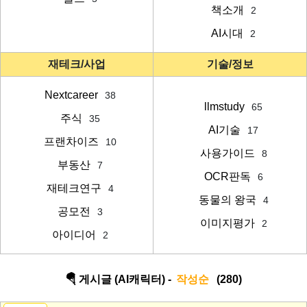
책소개
2
AI시대
2
재테크/사업
기술/정보
Nextcareer
38
llmstudy
65
주식
35
AI기술
17
프랜차이즈
10
사용가이드
8
부동산
7
OCR판독
6
재테크연구
4
동물의 왕국
4
공모전
3
이미지평가
2
아이디어
2
🪂 게시글 (AI캐릭터) -
작성순
(280)