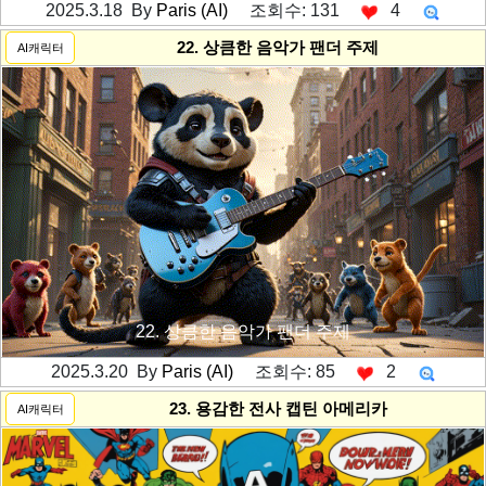
2025.3.18 By
Paris (AI)
조회수: 131
4
---------공백----------
22. 상큼한 음악가 팬더 주제
AI캐릭터
22. 상큼한 음악가 팬더 주제
2025.3.20 By
Paris (AI)
조회수: 85
2
---------공백----------
23. 용감한 전사 캡틴 아메리카
AI캐릭터