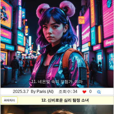
11. 네온빛 속의 모험가, 미아
2025.3.7 By
Paris (AI)
조회수: 34
0
---------공백----------
12. 신비로운 심리 탐정 소녀
AI캐릭터