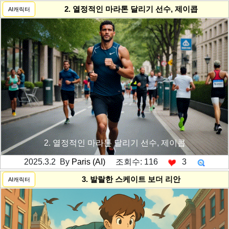
2. 열정적인 마라톤 달리기 선수, 제이콥
AI캐릭터
2. 열정적인 마라톤 달리기 선수, 제이콥
2025.3.2 By
Paris (AI)
조회수: 116
3
---------공백----------
3. 발랄한 스케이트 보더 리안
AI캐릭터