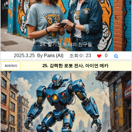
24. 활기찬 도시의 친구들
2025.3.25 By
Paris (AI)
조회수: 23
0
---------공백----------
25. 강력한 로봇 전사, 아이언 메카
AI캐릭터