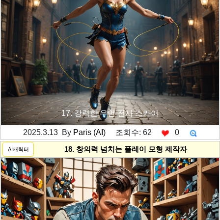
17. 강력한 우먼 전사 스카이
2025.3.13 By
Paris (AI)
조회수: 62
0
---------공백----------
18. 창의력 넘치는 플레이 모형 제작자
AI캐릭터