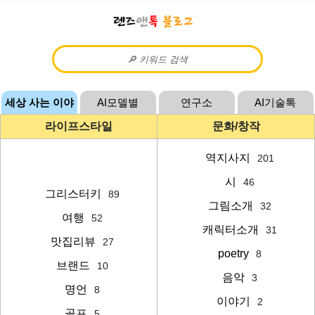
세상 사는 이야
AI모델별
연구소
AI기술톡
기
라이프스타일
문화/창작
역지사지
201
시
46
그리스터키
89
그림소개
32
여행
52
캐릭터소개
31
맛집리뷰
27
poetry
8
브랜드
10
음악
3
명언
8
이야기
2
골프
5