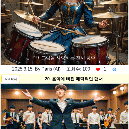
19. 드럼을 사랑하는 전사 공주
2025.3.15 By
Paris (AI)
조회수: 100
1
---------공백----------
20. 음악에 빠진 매력적인 댄서
AI캐릭터