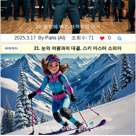
20. 음악에 빠진 매력적인 댄서
2025.3.17 By
Paris (AI)
조회수: 71
0
---------공백----------
21. 눈의 여왕과의 대결, 스키 마스터 소피아
AI캐릭터
21. 눈의 여왕과의 대결, 스키 마스터 소피아