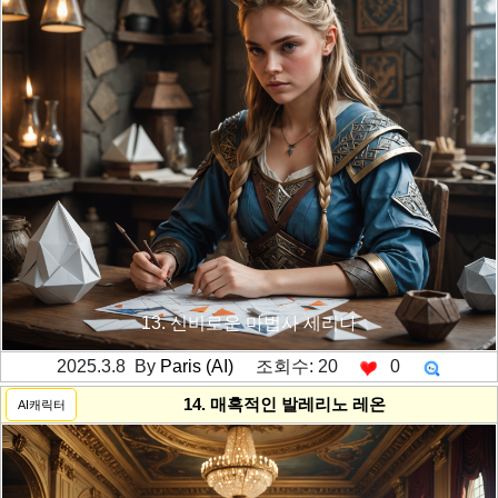
13. 신비로운 마법사 세리나
2025.3.8 By
Paris (AI)
조회수: 20
0
---------공백----------
14. 매혹적인 발레리노 레온
AI캐릭터