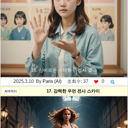
16. 신비로운 수채화 마법사 엘리
2025.3.10 By
Paris (AI)
조회수: 37
0
---------공백----------
17. 강력한 우먼 전사 스카이
AI캐릭터