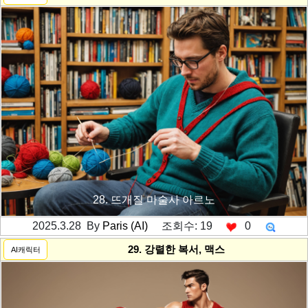
28. 뜨개질 마술사 아르노
2025.3.28 By
Paris (AI)
조회수: 19
0
---------공백----------
29. 강렬한 복서, 맥스
AI캐릭터