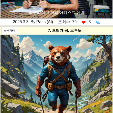
6. 창의적인 거리 아티스트 에바
2025.3.3 By
Paris (AI)
조회수: 79
3
---------공백----------
7. 모험가 곰, 브루노
AI캐릭터