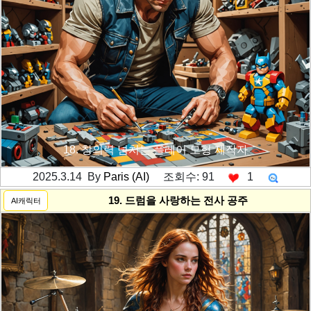
18. 창의력 넘치는 플레이 모형 제작자
2025.3.14 By
Paris (AI)
조회수: 91
1
---------공백----------
19. 드럼을 사랑하는 전사 공주
AI캐릭터