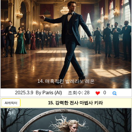
14. 매혹적인 발레리노 레온
2025.3.9 By
Paris (AI)
조회수: 28
0
---------공백----------
15. 강력한 전사 마법사 키라
AI캐릭터