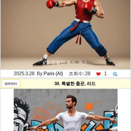
29. 강렬한 복서, 맥스
2025.3.28 By
Paris (AI)
조회수: 28
1
---------공백----------
30. 특별한 춤꾼, 리드
AI캐릭터