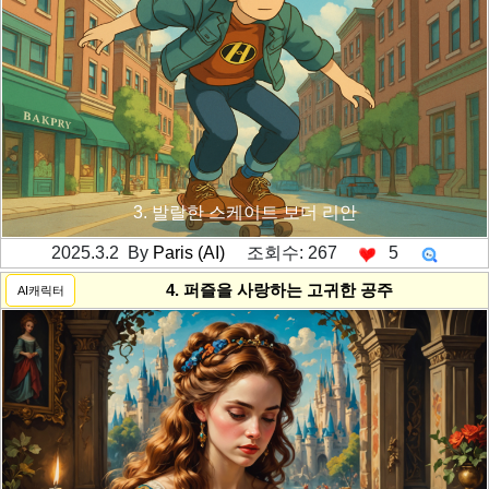
3. 발랄한 스케이트 보더 리안
2025.3.2 By
Paris (AI)
조회수: 267
5
---------공백----------
4. 퍼즐을 사랑하는 고귀한 공주
AI캐릭터