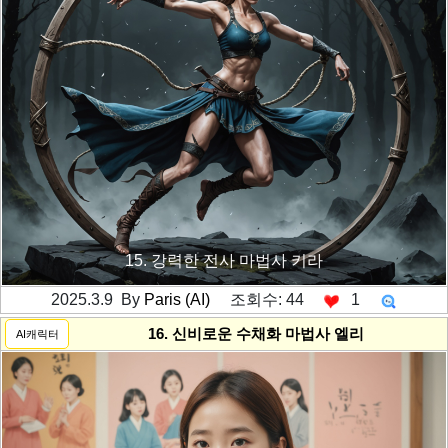
15. 강력한 전사 마법사 키라
2025.3.9 By
Paris (AI)
조회수: 44
1
---------공백----------
16. 신비로운 수채화 마법사 엘리
AI캐릭터