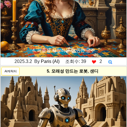
4. 퍼즐을 사랑하는 고귀한 공주
2025.3.2 By
Paris (AI)
조회수: 39
2
---------공백----------
5. 모래성 만드는 로봇, 샌디
AI캐릭터