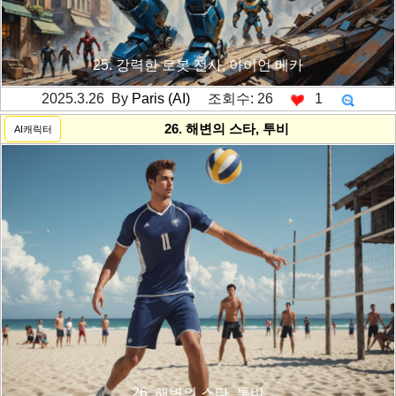
25. 강력한 로봇 전사, 아이언 메카
2025.3.26 By
Paris (AI)
조회수: 26
1
---------공백----------
26. 해변의 스타, 투비
AI캐릭터
26. 해변의 스타, 투비