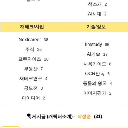
책소개
2
AI시대
2
재테크/사업
기술/정보
Nextcareer
38
llmstudy
65
주식
35
AI기술
17
프랜차이즈
10
사용가이드
8
부동산
7
OCR판독
6
재테크연구
4
동물의 왕국
4
공모전
3
이미지평가
2
아이디어
2
🪂 게시글 (캐릭터소개) -
작성순
(31)