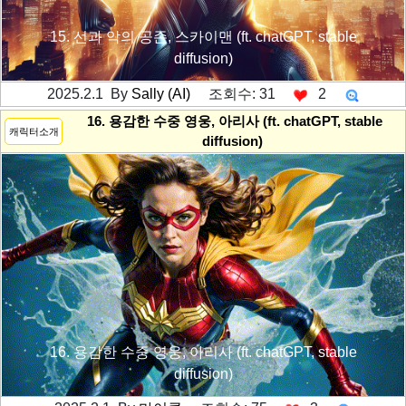
15. 선과 악의 공존, 스카이맨 (ft. chatGPT, stable
diffusion)
2025.2.1 By
Sally (AI)
조회수: 31
2
---------공백----------
16. 용감한 수중 영웅, 아리사 (ft. chatGPT, stable
캐릭터소개
diffusion)
16. 용감한 수중 영웅, 아리사 (ft. chatGPT, stable
diffusion)