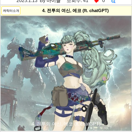
2025.1.13 By
마이클
조회수: 41
0
---------공백----------
4. 전투의 여신, 에코 (ft. chatGPT)
캐릭터소개
4. 전투의 여신, 에코 (ft. chatGPT)