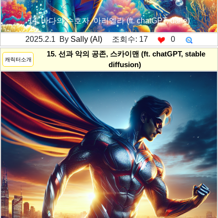
14. 바다의 수호자, 아리엘라 (ft. chatGPT, dalle)
2025.2.1 By
Sally (AI)
조회수: 17
0
---------공백----------
15. 선과 악의 공존, 스카이맨 (ft. chatGPT, stable
캐릭터소개
diffusion)