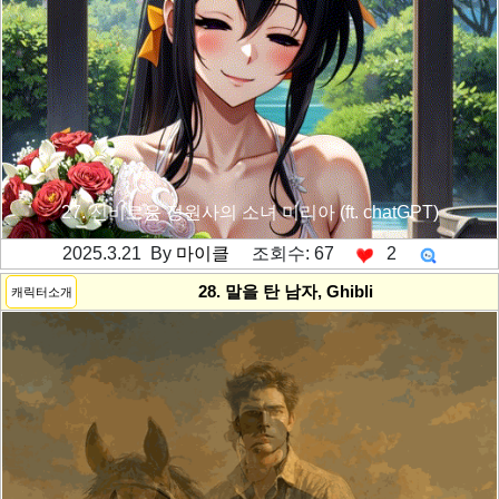
27. 신비로운 정원사의 소녀 미리아 (ft. chatGPT)
2025.3.21 By
마이클
조회수: 67
2
---------공백----------
28. 말을 탄 남자, Ghibli
캐릭터소개