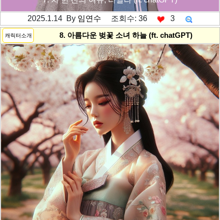
2025.1.14 By
임연수
조회수: 36
3
---------공백----------
8. 아름다운 벚꽃 소녀 하늘 (ft. chatGPT)
캐릭터소개