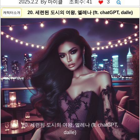
2025.2.2 By
마이클
조회수: 41
3
---------공백----------
20. 세련된 도시의 여왕, 엘레나 (ft. chatGPT, dalle)
캐릭터소개
20. 세련된 도시의 여왕, 엘레나 (ft. chatGPT,
dalle)