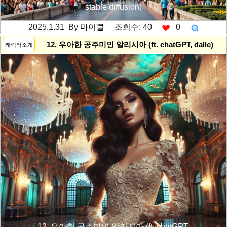
stable diffusion)
2025.1.31 By
마이클
조회수: 40
0
---------공백----------
12. 우아한 공주미인 알리시아 (ft. chatGPT, dalle)
캐릭터소개
12. 우아한 공주미인 알리시아 (ft. chatGPT,