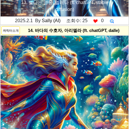
13. 빛나는 영웅, 엘레나 (ft. chatGPT, stable
diffusion)
2025.2.1 By
Sally (AI)
조회수: 25
0
---------공백----------
14. 바다의 수호자, 아리엘라 (ft. chatGPT, dalle)
캐릭터소개