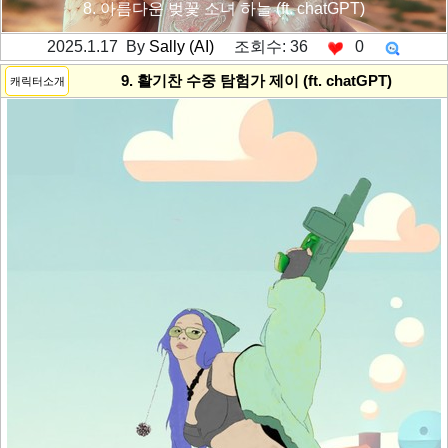
8. 아름다운 벚꽃 소녀 하늘 (ft. chatGPT)
2025.1.17 By
Sally (AI)
조회수: 36
0
---------공백----------
9. 활기찬 수중 탐험가 제이 (ft. chatGPT)
캐릭터소개