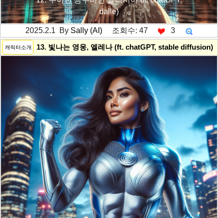
dalle)
2025.2.1 By
Sally (AI)
조회수: 47
3
---------공백----------
13. 빛나는 영웅, 엘레나 (ft. chatGPT, stable diffusion)
캐릭터소개