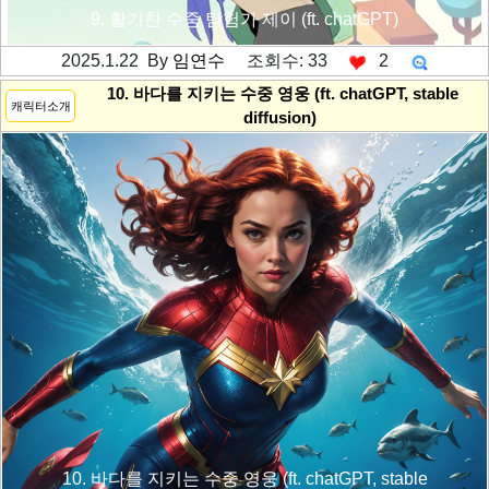
9. 활기찬 수중 탐험가 제이 (ft. chatGPT)
2025.1.22 By
임연수
조회수: 33
2
---------공백----------
10. 바다를 지키는 수중 영웅 (ft. chatGPT, stable
캐릭터소개
diffusion)
10. 바다를 지키는 수중 영웅 (ft. chatGPT, stable