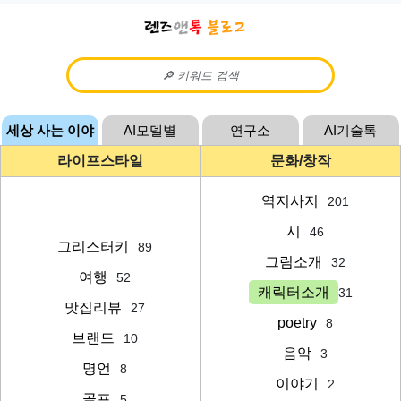
세상 사는 이야
AI모델별
연구소
AI기술톡
기
라이프스타일
문화/창작
역지사지
201
시
46
그리스터키
89
그림소개
32
여행
52
캐릭터소개
31
맛집리뷰
27
poetry
8
브랜드
10
음악
3
명언
8
이야기
2
골프
5