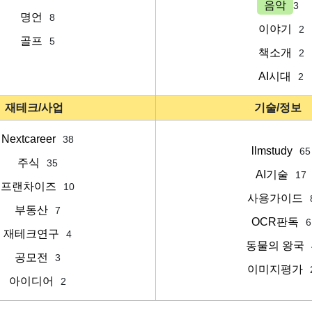
음악
3
명언
8
이야기
2
골프
5
책소개
2
AI시대
2
재테크/사업
기술/정보
Nextcareer
38
llmstudy
65
주식
35
AI기술
17
프랜차이즈
10
사용가이드
부동산
7
OCR판독
6
재테크연구
4
동물의 왕국
공모전
3
이미지평가
아이디어
2