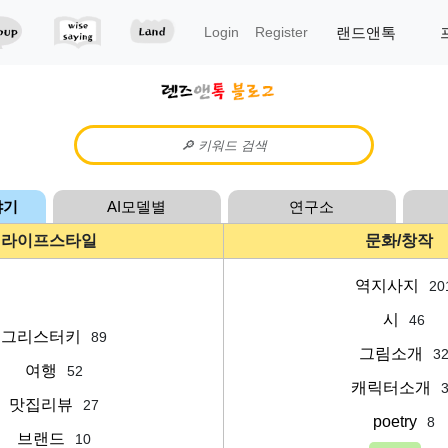
랜드앤톡
Login
Register
야기
AI모델별
연구소
라이프스타일
문화/창작
역지사지
20
시
46
그리스터키
89
그림소개
3
여행
52
캐릭터소개
맛집리뷰
27
poetry
8
브랜드
10