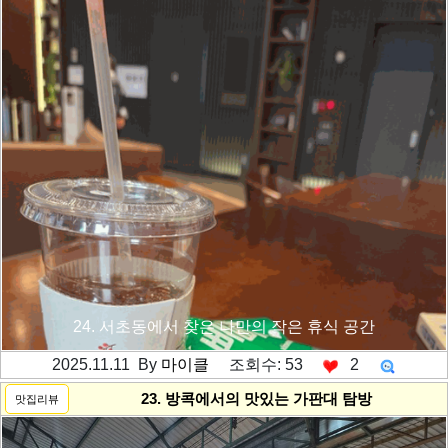
24. 서초동에서 찾은 나만의 작은 휴식 공간
2025.11.11 By
마이클
조회수: 53
2
---------공백----------
23. 방콕에서의 맛있는 가판대 탐방
맛집리뷰