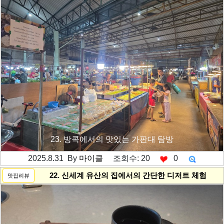
23. 방콕에서의 맛있는 가판대 탐방
2025.8.31 By
마이클
조회수: 20
0
---------공백----------
22. 신세계 유산의 집에서의 간단한 디저트 체험
맛집리뷰