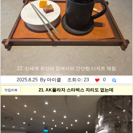
22. 신세계 유산의 집에서의 간단한 디저트 체험
2025.8.25 By
마이클
조회수: 23
0
---------공백----------
21. AK플라자 스타벅스 자리도 없는데
맛집리뷰