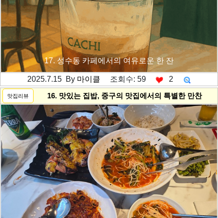
17. 성수동 카페에서의 여유로운 한 잔
2025.7.15 By
마이클
조회수: 59
2
---------공백----------
16. 맛있는 집밥, 중구의 맛집에서의 특별한 만찬
맛집리뷰