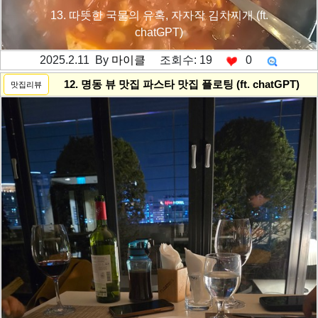
13. 따뜻한 국물의 유혹, 자자작 김치찌개 (ft.
chatGPT)
2025.2.11 By
마이클
조회수: 19
0
---------공백----------
12. 명동 뷰 맛집 파스타 맛집 플로팅 (ft. chatGPT)
맛집리뷰