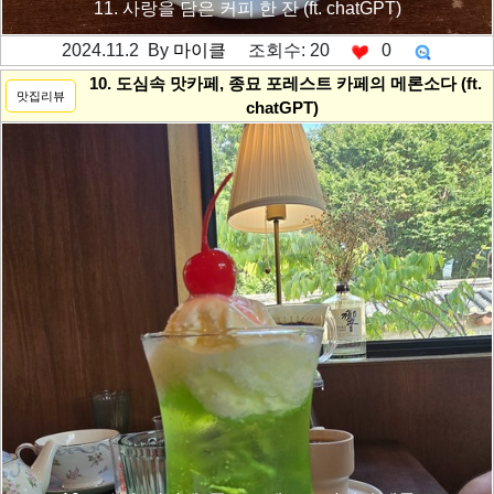
11. 사랑을 담은 커피 한 잔 (ft. chatGPT)
2024.11.2 By
마이클
조회수: 20
0
---------공백----------
10. 도심속 맛카페, 종묘 포레스트 카페의 메론소다 (ft.
맛집리뷰
chatGPT)