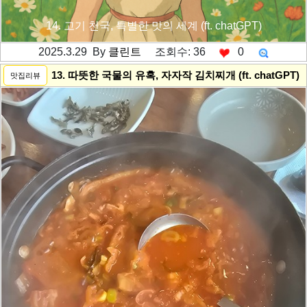
14. 고기 천국, 특별한 맛의 세계 (ft. chatGPT)
2025.3.29 By
클린트
조회수: 36
0
---------공백----------
13. 따뜻한 국물의 유혹, 자자작 김치찌개 (ft. chatGPT)
맛집리뷰