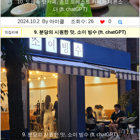
10. 도심속 맛카페, 종묘 포레스트 카페의 메론소
다 (ft. chatGPT)
2024.10.2 By
마이클
조회수: 26
0
---------공백----------
9. 분당의 시원한 맛, 소이 빙수 (ft. chatGPT)
맛집리뷰
9. 분당의 시원한 맛, 소이 빙수 (ft. chatGPT)