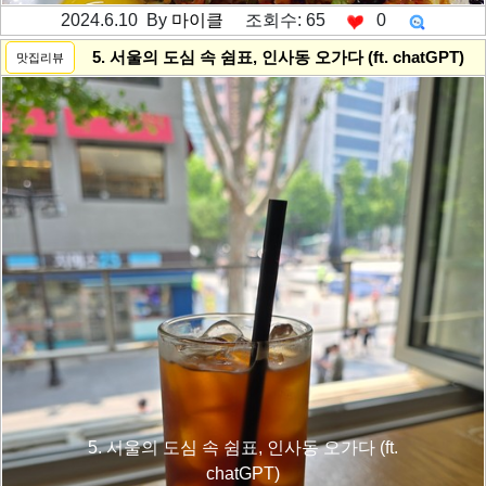
2024.6.10 By
마이클
조회수: 65
0
---------공백----------
5. 서울의 도심 속 쉼표, 인사동 오가다 (ft. chatGPT)
맛집리뷰
5. 서울의 도심 속 쉼표, 인사동 오가다 (ft.
chatGPT)