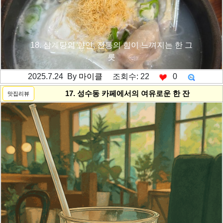
18. 삼계탕의 향연, 전통의 힘이 느껴지는 한 그
릇
2025.7.24 By
마이클
조회수: 22
0
---------공백----------
17. 성수동 카페에서의 여유로운 한 잔
맛집리뷰