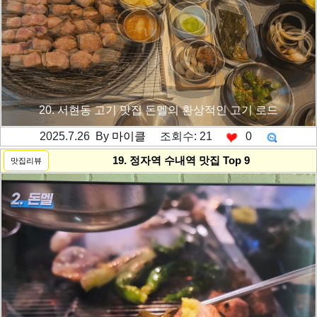
20. 서현동 고기 맛집 돈멜의 환상적인 고기 로드
2025.7.26 By
마이클
조회수: 21
0
---------공백----------
19. 정자역 수내역 맛집 Top 9
맛집리뷰