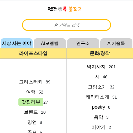
세상 사는 이야
AI모델별
연구소
AI기술톡
기
라이프스타일
문화/창작
역지사지
201
시
46
그리스터키
89
그림소개
32
여행
52
캐릭터소개
31
맛집리뷰
27
poetry
8
브랜드
10
음악
3
명언
8
이야기
2
골프
5