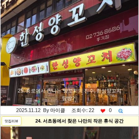
25. 종로에서 만나는 양꼬치의 진수, 한성양꼬치
탐방기
2025.11.12 By
마이클
조회수: 22
0
---------공백----------
24. 서초동에서 찾은 나만의 작은 휴식 공간
맛집리뷰