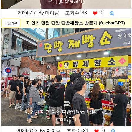
무디 (ft. chatGPT)
2024.7.7 By
마이클
조회수: 33
0
---------공백----------
7. 인기 만점 단양 단빵제빵소 방문기 (ft. chatGPT)
맛집리뷰
7. 인기 만점 단양 단빵제빵소 방문기 (ft.
chatGPT)
2024.6.23 By
마이클
조회수: 31
0