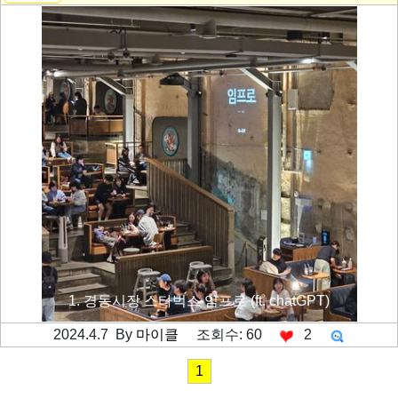
1. 경동시장 스타벅스 임프로 (ft. chatGPT)
2024.4.7 By
마이클
조회수: 60
2
---------공백----------
1