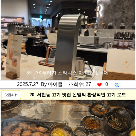
21. AK플라자 스타벅스 자리도 없는데
2025.7.27 By
마이클
조회수: 27
0
---------공백----------
20. 서현동 고기 맛집 돈멜의 환상적인 고기 로드
맛집리뷰