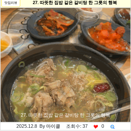
27. 따뜻한 집밥 같은 갈비탕 한 그릇의 행복
맛집리뷰
27. 따뜻한 집밥 같은 갈비탕 한 그릇의 행복
2025.12.8 By
마이클
조회수: 37
0
---------공백----------