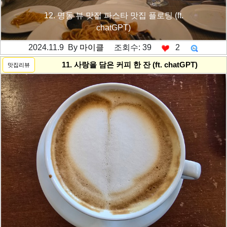
12. 명동 뷰 맛집 파스타 맛집 플로팅 (ft.
chatGPT)
2024.11.9 By
마이클
조회수: 39
2
---------공백----------
11. 사랑을 담은 커피 한 잔 (ft. chatGPT)
맛집리뷰