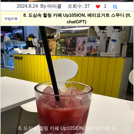
2024.8.24 By
마이클
조회수: 37
1
---------공백----------
8. 도심속 힐링 카페 Up10SION, 베리요거트 스무디 (ft.
맛집리뷰
chatGPT)
8. 도심속 힐링 카페 Up10SION, 베리요거트 스