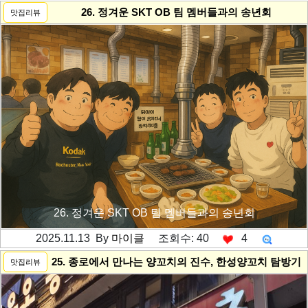
26. 정겨운 SKT OB 팀 멤버들과의 송년회
맛집리뷰
26. 정겨운 SKT OB 팀 멤버들과의 송년회
2025.11.13 By
마이클
조회수: 40
4
---------공백----------
25. 종로에서 만나는 양꼬치의 진수, 한성양꼬치 탐방기
맛집리뷰