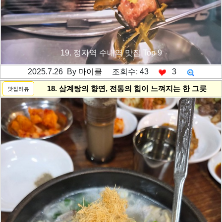
19. 정자역 수내역 맛집 Top 9
2025.7.26 By
마이클
조회수: 43
3
---------공백----------
18. 삼계탕의 향연, 전통의 힘이 느껴지는 한 그릇
맛집리뷰