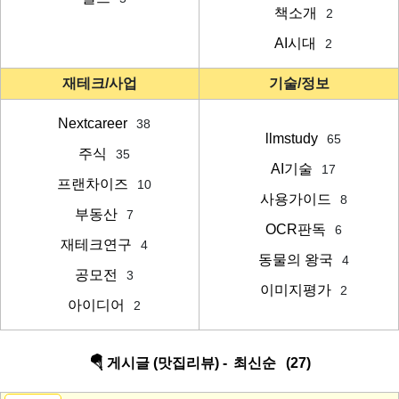
책소개
2
AI시대
2
재테크/사업
기술/정보
Nextcareer
38
llmstudy
65
주식
35
AI기술
17
프랜차이즈
10
사용가이드
8
부동산
7
OCR판독
6
재테크연구
4
동물의 왕국
4
공모전
3
이미지평가
2
아이디어
2
🪂 게시글 (맛집리뷰) -
최신순
(27)