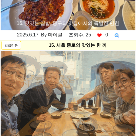
16. 맛있는 집밥, 중구의 맛집에서의 특별한 만찬
2025.6.17 By
마이클
조회수: 25
0
---------공백----------
15. 서울 종로의 맛있는 한 끼
맛집리뷰