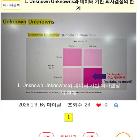
1. Unknown Unknowns와 데이터 기반 의사결정의 한
데이터분석
계
1. Unknown Unknowns와 데이터 기반 의사결정
의 한계
2026.1.3 By
마이클
조회수: 23
0
---------공백----------
1
전체보기
이전
다음