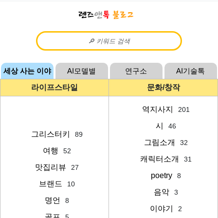
세상 사는 이야
AI모델별
연구소
AI기술톡
기
라이프스타일
문화/창작
역지사지
201
시
46
그리스터키
89
그림소개
32
여행
52
캐릭터소개
31
맛집리뷰
27
poetry
8
브랜드
10
음악
3
명언
8
이야기
2
골프
5