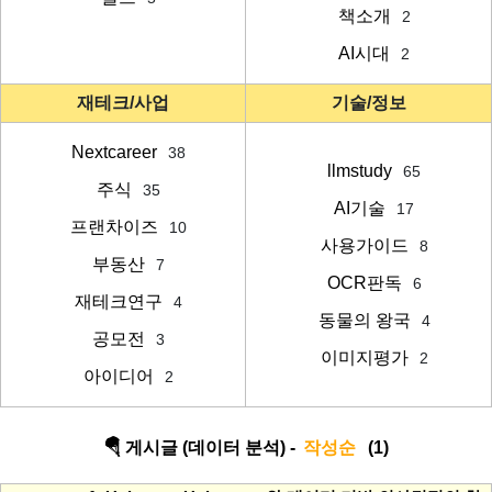
책소개
2
AI시대
2
재테크/사업
기술/정보
Nextcareer
38
llmstudy
65
주식
35
AI기술
17
프랜차이즈
10
사용가이드
8
부동산
7
OCR판독
6
재테크연구
4
동물의 왕국
4
공모전
3
이미지평가
2
아이디어
2
🪂 게시글 (데이터 분석) -
작성순
(1)