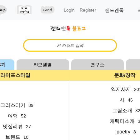
랜드앤톡
Login
Register
야기
AI모델별
연구소
라이프스타일
문화/창작
역지사지
20
시
46
그리스터키
89
그림소개
3
여행
52
캐릭터소개
맛집리뷰
27
poetry
8
브랜드
10