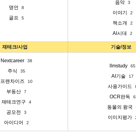
음악
3
명언
8
이야기
2
골프
5
책소개
2
AI시대
2
재테크/사업
기술/정보
Nextcareer
38
llmstudy
65
주식
35
AI기술
17
프랜차이즈
10
사용가이드
부동산
7
OCR판독
6
재테크연구
4
동물의 왕국
공모전
3
이미지평가
아이디어
2