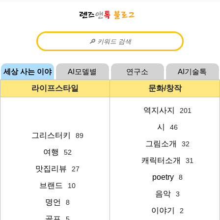
세상 사는 이야
AI모델별
연구소
AI기술톡
기
라이프스타일
문화/창작
역지사지
201
시
46
그리스터키
89
그림소개
32
여행
52
캐릭터소개
31
맛집리뷰
27
poetry
8
브랜드
10
음악
3
명언
8
이야기
2
골프
5