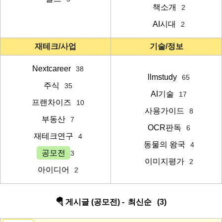
책소개
2
AI시대
2
재테크/사업
기술/정보
Nextcareer
38
llmstudy
65
주식
35
AI기술
17
프랜차이즈
10
사용가이드
8
부동산
7
OCR판독
6
재테크연구
4
동물의 왕국
4
공모전
3
이미지평가
2
아이디어
2
🪂 게시글 (공모전) -
최신순
(3)