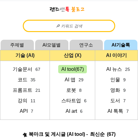
주제별
AI모델별
연구소
AI기술톡
기술 (AI)
산업 (X)
AI 이야기
기술문서
AI tool(67)
AI 뉴스
67
25
코드
AI 앱
인물
35
29
9
프롬프트
로봇
영화
21
8
9
강의
스타트업
도서
11
6
7
API
AI art
AI 톡톡
7
6
7
🛸 북마크 및 게시글 (AI tool) -
최신순
(67)