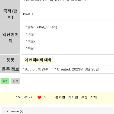
국적 (언
ko-KR
어)
* 첨부:
Cloyi_881.png
액션이미
* 액션1:
지
* 액션2:
* 액션3:
챗봇
이 캐릭터와 대화!
등록 정보
* Author: 임연수
* Created: 2023년 8월 28일
필수
옵션
* VIEW: 77
5
홈화면
게시판
수정
삭제